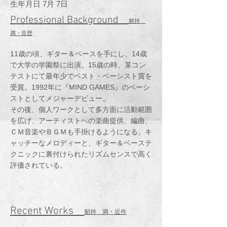
生年月日 7月 7日
Professional Background
剱持
満・音歴
11歳の頃、ギター＆ベースを手にし、14歳
で大学の学園祭に出演。15歳の時、某コン
テストにて最年少でベスト・ベーシスト賞を
受賞。1992年に『MIND GAMES』のベーシ
ストとしてメジャーデビュー。
その後、個人ワークとして多方面に活動範囲
を広げ、アーティストへの楽曲提供、編曲、
ＣＭ音楽やＢＧＭも手掛けるようになる。キ
ャッチーなメロディーと、ギター＆ベーステ
クニックに裏付けられたリズムセンスで高く
評価されている。
Recent Works
剱持 満・近作