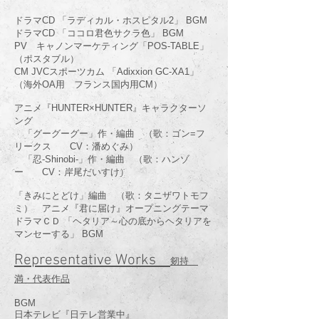
ドラマCD 「ラディカル・ホスピタル2」 BGM
ドラマCD 「ココロ君色サクラ色」 BGM
PV キャノンマーケティング「POS-TABLE」
（ポスタブル）
CM JVCスポーツカム 「Adixxion GC-XA1」
（海外OA用 フランス国内用CM）
アニメ『HUNTER×HUNTER』キャラクターソ
ング
「グーグーグー」作・編曲 （歌：ゴン=フ
リークス CV：潘めぐみ）
「忍-Shinobi-」作・編曲 （歌：ハンゾ
ー CV：岸尾だいすけ）
「きみにとどけ」編曲 （歌：タニザワトモフ
ミ） アニメ『君に届け』オープニングテーマ
ドラマＣＤ 「ヘタリア～心の底からヘタリアを
マンセーする」 BGM
Representative Works
剱持
満・代表作品
BGM
日本テレビ『日テレ営業中』