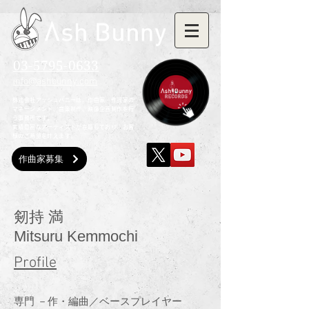
03-5795-0633
info@ashbunny.com
株式会社アッシュバニーは、作曲家・作詞家の
マネージメント、音楽制作、映像企画制作を行
う事務所です。
実績豊富なアーティストが在籍しており、お客
様のご希望を叶えます。
作曲家募集
剱持 満
Mitsuru Kemmochi
Profile
専門 －作・編曲／ベースプレイヤー