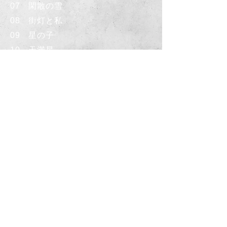
07 閑散の雪
08 街灯と私
09 星の子
10 天満星