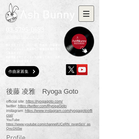
03-5795-0633
info@ashbunny.com
株式会社アッシュバニーは、作曲家・作詞家の
マネージメント、音楽制作、映像企画制作を行
う事務所です。
実績豊富なアーティストが在籍しており、お客
様のご希望を叶えます。
作曲家募集
後藤 凌雅 Ryoga Goto
official site:
https://ryogagoto.com/
twitter:
https://twitter.com/RyogaGoto
instagram:
https://www.instagram.com/ryogagotooffi
cial/
YouTube
https://www.youtube.com/channel/UCeRN_nxgnSsV_as
Qnc0XiSw
Profile