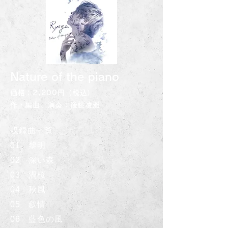
Nature of the piano
価格：2,200円（税込）
作・編曲、演奏：後藤凌雅
収録曲一覧
01 黎明
02 深い森
03 渦桜
04 秋風
05 叙情
06 藍色の風