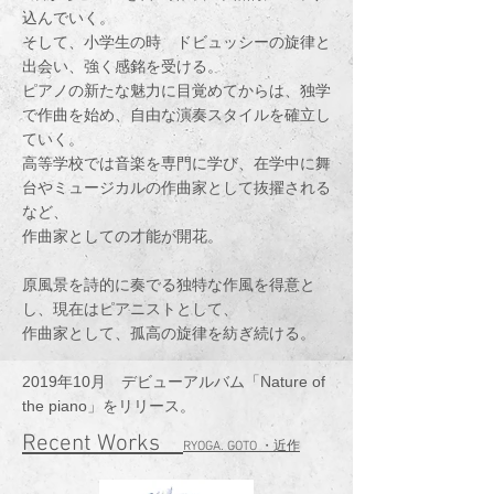
込んでいく。
そして、小学生の時 ドビュッシーの旋律と
出会い、強く感銘を受ける。
ピアノの新たな魅力に目覚めてからは、独学
で作曲を始め、自由な演奏スタイルを確立し
ていく。
高等学校では音楽を専門に学び、在学中に舞
台やミュージカルの作曲家として抜擢される
など、
作曲家としての才能が開花。
原風景を詩的に奏でる独特な作風を得意と
し、現在はピアニストとして、
作曲家として、孤高の旋律を紡ぎ続ける。
2019年10月 デビューアルバム「Nature of
the piano」をリリース。
Recent Works
RYOGA. GOTO ・近作