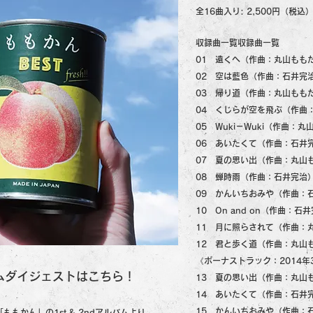
全16曲入り: 2,500円（税込
収録曲一覧収録曲一覧
01 遠くへ（作曲：丸山もも
02 空は藍色（作曲：石井完
03 帰り道（作曲：丸山もも
04 くじらが空を飛ぶ（作曲
05 Wuki－Wuki（作曲：
06 あいたくて（作曲：石井
07 夏の思い出（作曲：丸山
08 蝉時雨（作曲：石井完治
09 かんいちおみや（作曲：
10 On and on（作曲：石
11 月に照らされて（作曲：
12 君と歩く道（作曲：丸山
《ボーナストラック：2014年
ムダイジェストはこちら！
13 夏の思い出（作曲：丸山
14 あいたくて（作曲：石井
15 かんいちおみや（作曲：
もかん」の1st & 2ndアルバムより