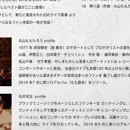
16 帰り道（作曲：丸山もも
グしたベスト盤がここに登場!!
クとして、新たに発見された幻のライブ音源 より
曲からなるファン待望の一枚が完成！
丸山ももたろう profile
1977 年 岸田智史（現 敏志）のサポートとして プロギタリストの道
以後、伊勢正三・白井貴子・チェリッシュ・平井 堅・ 細坪基佳・堀内
松山千春・ 村下孝蔵・やしきたかじん等多くのアーティストの レコー
コンサートサポートに参加。 自身のライブも年間100 本以上行ない
透明感があり心温まるギターの音色は多くのファンを 魅了し続けてい
2019 年7 月に新ソロアルバム「もも散歩」をリリース。
石井完治 profile
ブラックミュージックをルーツとしたファンキーな カッティングと、
ウンドメイキングで数多くのアーティストツアーや レコーディングに
テーション」来日コンサートでの ギタープレイは圧巻。 近藤ナツコ
等と精力的に ライブを行なっている。 2019 年9 月に新ソロアルバ