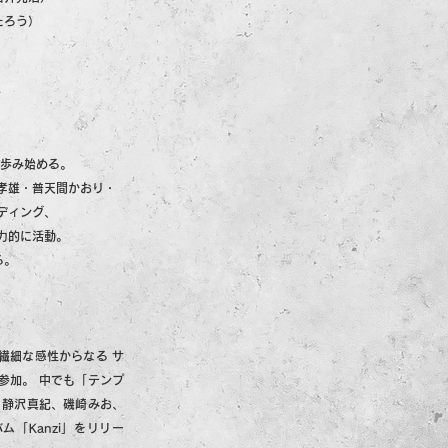
たろう）
を歩み始める。
孝雄・普天間かおり・
ディング、
精力的に活動。
る。
繊細な感性からなる サ
参加。 中でも「テンプ
、静沢真紀、磯崎みお、
ム「Kanzi」をリリー